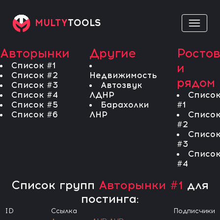
MULTY
TOOLS
Авторынки
Другие
Росто
Список #1
и
Список #2
Недвижимость
рядом
Список #3
Автозвук
Список #4
ЛДНР
Списо
Список #5
Барахолки
#1
Список #6
ЛНР
Списо
#2
Списо
#3
Списо
#4
Список групп
Авторынки #1
для
постинга:
ID
Ссылка
Подписчики