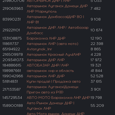
219800706
АВТОРЫНОК ДНР | ЛНР
5 033
Авторынок Луганск Донецк ДНР
219063963
7 482
ЛНР Мариуполь
Авторынок Донбасса|ДНР 80 |
83990231
9 108
ЛНР 81
Авторынок ДНР, ЛНР/ Автобазар
219221101
10 674
Донбасс
133108875
Барахолка ЛНР ДНР
12 190
118611737
Авторынок ЛНР (авто мото)
22 398
65194922
Avtorynok_lnr
8 865
216509978
Авторынок Красный Луч|ЛНР
4 228
209341073
Авторынок ДНР ЛНР
17 972
184886615
АВТОБАЗАР. ДНР/ЛНР
19 321
198987661
авторынок лнр и область
41 844
199042966
Авторынок ЛНР ДНР
52 528
51814831
Купи продай | Продажа авто
37 615
Авторынок Луганск|Донецк
217133587
3 901
Пригон авто из РФ
145729534
АВТО-МОТО Барахолка ЛНР ДНР
19 798
Авто Рынок Донецк ДНР |
158900188
55 209
Луганск ЛНР
Авто/Мото рынок. Донецк ДНР,