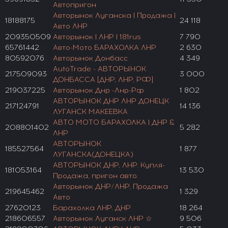
Автопригон
Авторынок Луганска | Продажа |
18188175
24 118
Авто ЛНР
209350509
Авторынок | ЛНР | 181rus
7 790
65761442
Авто-Мото БАРАХОЛКА ЛНР
2 630
80592076
Авторынок Донбасс
4 349
AutoTrade - АВТОРЫНОК
217509093
3 000
ДОНБАССА [ДНР, ЛНР, РФ]
219037225
Авторынок Днр -Лнр-Рф
1 802
АВТОРЫНОК ДНР ЛНР ДОНЕЦК
217124791
14 136
ЛУГАНСК МАКЕЕВКА
АВТО МОТО БАРАХОЛКА | ДНР &
208801402
5 282
ЛНР
АВТОРЫНОК
185527564
1 877
ЛУГАНСКА(ДОНЕЦКА)
АВТОРЫНОК ДНР, ЛНР. Купля-
181053164
13 530
Продажа, пригон авто.
Авторынок ДНР/ЛНР, Продажа
219645462
1 329
Авто
27620123
Барахолка ЛНР. ДНР
18 264
218606557
Авторынок Луганск ЛНР ☆
9 506