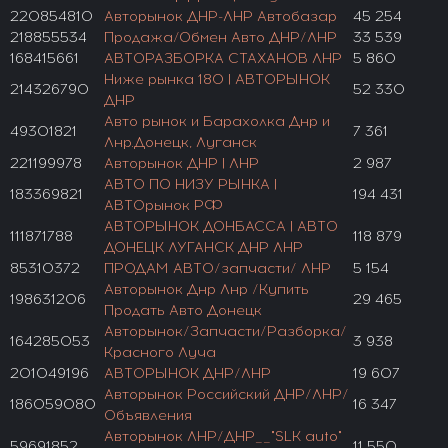
220854810
Авторынок ДНР-ЛНР Автобазар
45 254
218855534
Продажа/Обмен Авто ДНР/ЛНР
33 539
168415661
АВТОРАЗБОРКА СТАХАНОВ ЛНР
5 860
Ниже рынка 180 | АВТОРЫНОК
214326790
52 330
ДНР
Авто рынок и Барахолка Днр и
49301821
7 361
Лнр.Донецк, Луганск
221199978
Авторынок ДНР | ЛНР
2 987
АВТО ПО НИЗУ РЫНКА |
183369821
194 431
АВТОрынок РФ
АВТОРЫНОК ДОНБАССА | АВТО
111871788
118 879
ДОНЕЦК ЛУГАНСК ДНР ЛНР
85310372
ПРОДАМ АВТО/запчасти/ ЛНР
5 154
Авторынок Днр Лнр /Купить
198631206
29 465
Продать Авто Донецк
Авторынок/Запчасти/Разборка/
164285053
3 938
Красного Луча
201049196
АВТОРЫНОК ДНР/ЛНР
19 607
Авторынок Российский ДНР/ЛНР/
186059080
16 347
Объявления
Авторынок ЛНР/ДНР__"SLK auto"
59691852
11 550