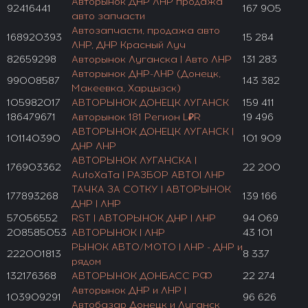
Авторынок ДНР ЛНР продажа
92416441
167 905
авто запчасти
Автозапчасти, продажа авто
168920393
15 284
ЛНР, ДНР Красный Луч
82659298
Авторынок Луганска | Авто ЛНР
131 283
Авторынок ДНР-ЛНР (Донецк,
99008587
143 382
Макеевка, Харцызск)
105982017
АВТОРЫНОК ДОНЕЦК ЛУГАНСК
159 411
186479671
Авторынок 181 Регион L₽R
19 496
АВТОРЫНОК ДОНЕЦК ЛУГАНСК |
101140390
101 909
ДНР ЛНР
АВТОРЫНОК ЛУГАНСКА |
176903362
22 200
AutoХаТа | РАЗБОР АВТО| ЛНР
ТАЧКА ЗА СОТКУ | АВТОРЫНОК
177893268
139 166
ДНР | ЛНР
57056552
RST | АВТОРЫНОК ДНР | ЛНР
94 069
208585053
АВТОРЫНОК | ЛНР
43 101
РЫНОК АВТО/МОТО | ЛНР - ДНР и
222001813
8 337
рядом
132176368
АВТОРЫНОК ДОНБАСС РФ
22 274
Авторынок ДНР и ЛНР |
103909291
96 626
Автобазар Донецк и Луганск