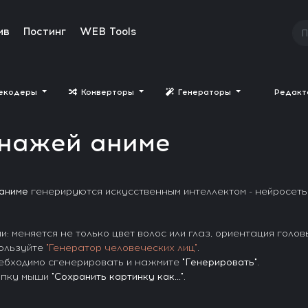
ив
Постинг
WEB Tools
екодеры
Конверторы
Генераторы
Редак
онажей аниме
аниме
генерируются искусственным интеллектом - нейросетью
меняется не только цвет волос или глаз, ориентация головы 
ользуйте
"Генератор человеческих лиц"
.
небходимо сгенерировать и нажмите
"Генерировать"
.
опку мыши
"Сохранить картинку как..."
.