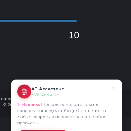
10
×
AI Ассистент
🤖
Онлайн 24/7
reated by HackChik
✨ Новинка!
Теперь вы можете задать
© 2020-2026
вопросы нашему чат-боту. Он ответит на
любые вопросы и поможет решить любые
проблемы.