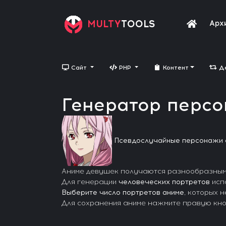
MULTY
TOOLS
Арх
Сайт
PHP
Контент
Д
Генератор перс
Псевдослучайные персонажи 
Аниме девушек получаются разнообразными: 
Для генерации
человеческих портретов
исп
Выберите число портретов аниме
, которых 
Для сохранения аниме нажмите правую кн