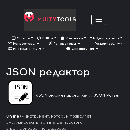
MULTY
TOOLS
Сайт
PHP
Контент
Декодеры
Конверторы
Генераторы
Редакторы
Инструменты
Cправочная
JSON редактор
JSON онлайн парсер
(англ.
JSON Parser
Online
) - инструмент, который позволяет
анализировать json в виде простого и
структурированного дерева.