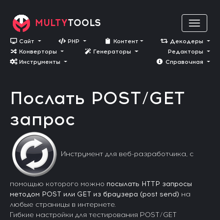
MULTY
TOOLS
Сайт
PHP
Контент
Декодеры
Конверторы
Генераторы
Редакторы
Инструменты
Cправочная
Послать POST/GET
запрос
Инструмент для веб-разработчика, с
помощью которого можно
посылать HTTP запросы
методом POST или GET из браузера (post send)
на
любые страницы в интернете.
Гибкие настройки для тестирования POST/GET