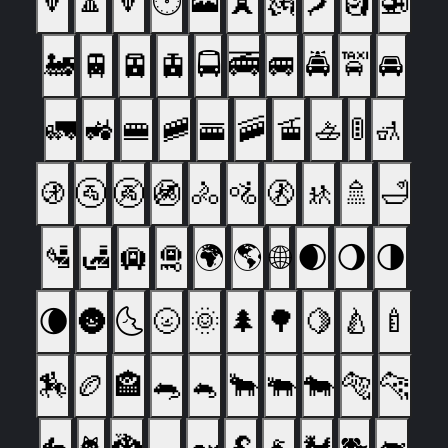
🔻
🔼
🔽
🕐
🗻
🗼
🗽
🗾
🗿
🚁
🚂
🚆
🚈
🚊
🚍
🚎
🚐
🚔
🚖
🚘
🚛
🚜
🚝
🚞
🚟
🚠
🚡
🚣
🚦
🚮
🚯
🚰
🚱
🚳
🚴
🚵
🚷
🚸
🚿
🛁
🛂
🛃
🛄
🛅
🌍
🌎
🌐
🌒
🌖
🌗
🌘
🌚
🌜
🌝
🌞
🌲
🌳
🍋
🍐
🍼
🏇
🏉
🏤
🐀
🐁
🐂
🐃
🐄
🐅
🐆