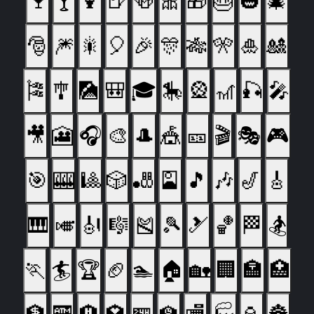
🍷
🍸
🍹
🍺
🍻
🎀
🎁
🎂
🎃
🎄
🎅
🎆
🎇
🎈
🎉
🎊
🎋
🎌
🎍
🎎
🎏
🎐
🎑
🎒
🎓
🎠
🎡
🎢
🎣
🎤
🎥
🎦
🎧
🎨
🎩
🎪
🎫
🎬
🎭
🎮
🎯
🎰
🎱
🎲
🎳
🎴
🎵
🎶
🎷
🎸
🎹
🎺
🎻
🎼
🎽
🎾
🎿
🏀
🏁
🏂
🏃
🏄
🏆
🏈
🏊
🏠
🏡
🏢
🏣
🏥