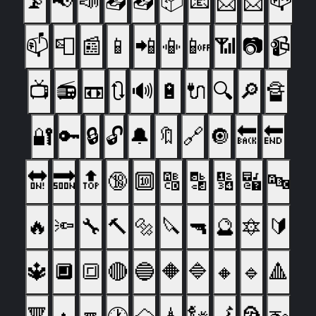
📡
📢
📣
📤
📥
📦
📧
📨
📩
📪
📫
📮
📰
📱
📲
📳
📴
📶
📷
📹
📺
📻
📼
🔃
🔊
🔋
🔌
🔍
🔎
🔏
🔐
🔑
🔒
🔓
🔔
🔖
🔗
🔘
🔙
🔚
🔛
🔜
🔝
🔞
🔟
🔠
🔡
🔢
🔣
🔤
🔥
🔦
🔧
🔨
🔩
🔪
🔫
🔮
🔯
🔰
🔱
🔲
🔳
🔴
🔵
🔶
🔷
🔸
🔹
🔺