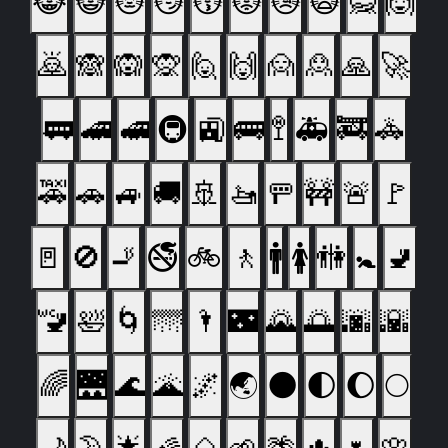
😹
😺
😻
😼
😽
😾
😿
🙀
🙅
🙆
🙇
🙈
🙉
🙊
🙋
🙌
🙍
🙎
🙏
🚀
🚃
🚄
🚅
🚇
🚉
🚌
🚏
🚑
🚒
🚓
🚕
🚗
🚙
🚚
🚢
🚤
🚥
🚧
🚨
🚩
🚪
🚫
🚬
🚭
🚲
🚶
🚹
🚺
🚻
🚼
🚽
🚾
🛀
🌀
🌁
🌂
🌃
🌄
🌅
🌆
🌇
🌈
🌉
🌊
🌋
🌌
🌏
🌑
🌓
🌔
🌕