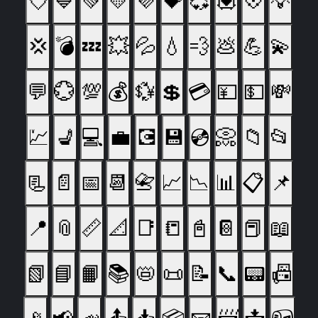
💘
💙
💚
💛
💜
💝
💞
💟
💠
💡
💢
💣
💤
💥
💦
💧
💨
💩
💪
💫
💬
💮
💯
💰
💱
💲
💳
💴
💵
💸
💹
💺
💻
💼
💽
💾
💿
📀
📁
📂
📃
📄
📅
📆
📇
📈
📉
📊
📋
📌
📍
📎
📏
📐
📑
📒
📓
📔
📕
📖
📗
📘
📙
📚
📛
📜
📝
📞
📟
📠