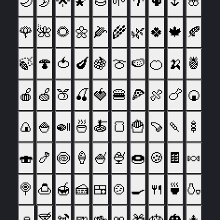
🌙
🌛
🌟
🌠
🌰
🌱
🌴
🌵
🌷
🌸
🌹
🌺
🌻
🌼
🌽
🌾
🌿
🍀
🍁
🍂
🍃
🍄
🍅
🍆
🍇
🍈
🍉
🍊
🍌
🍍
🍎
🍏
🍑
🍒
🍓
🍔
🍕
🍖
🍗
🍘
🍙
🍚
🍛
🍜
🍝
🍞
🍟
🍠
🍡
🍢
🍣
🍤
🍥
🍦
🍧
🍨
🍩
🍪
🍫
🍬
🍭
🍮
🍯
🍰
🍱
🍲
🍳
🍴
🍵
🍶