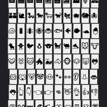
🏦
🏧
🏨
🏩
🏪
🏫
🏬
🏭
🏮
🏯
🏰
🐌
🐍
🐎
🐑
🐒
🐔
🐗
🐘
🐙
🐚
🐛
🐜
🐝
🐞
🐟
🐠
🐡
🐢
🐣
🐤
🐥
🐦
🐧
🐨
🐩
🐫
🐬
🐭
🐮
🐯
🐰
🐱
🐲
🐳
🐴
🐵
🐶
🐷
🐸
🐹
🐺
🐻
🐼
🐽
🐾
👀
👂
👃
👄
👅
👆
👇
👈
👉
👊
👋
👌
👍
👎