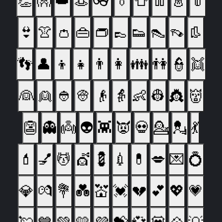
👏
👐
👑
👒
👓
👔
👕
👖
👗
👘
👙
👚
👛
👜
👝
👞
👟
👠
👡
👢
👣
👤
👦
👧
👨
👩
👪
👫
👮
👯
👰
👱
👲
👳
👴
👵
👶
👷
👸
👹
👺
👻
👼
👽
👾
👿
💀
💁
💂
💃
💄
💅
💆
💇
💈
💉
💊
💋
💌
💍
💎
💏
💐
💑
💒
💓
💔
💕
💖
💗