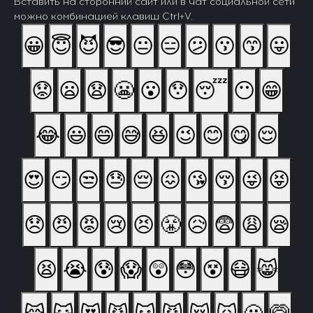
Вставить на сторонний сайт или в чат социальной сети
можно комбинацией клавиш Ctrl+V.
😀
😇
😈
😎
😐
😑
😕
😗
😙
😛
😟
😦
😧
😬
😮
😯
😴
😶
😁
😂
😃
😄
😅
😆
😉
😊
😋
😌
😍
😏
😒
😓
😔
😖
😘
😚
😜
😝
😞
😠
😡
😢
😣
😤
😥
😨
😩
😪
😫
😭
😰
😱
😲
😳
😵
😷
😸