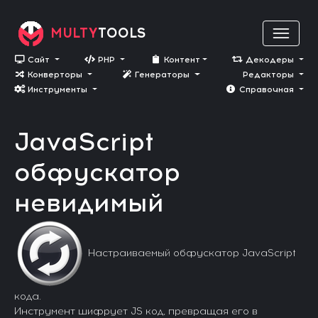
MULTY
TOOLS
Сайт
PHP
Контент
Декодеры
Конверторы
Генераторы
Редакторы
Инструменты
Cправочная
JavaScript
обфуcкатор
невидимый
Настраиваемый обфуcкатор JavaScript
кода.
Инструмент шифрует JS код, превращая его в