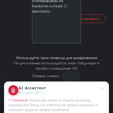
← Протестировать
Используйте свои символы для шифрования
По умолчанию используется знак табуляции и
пробел (невидимый JS)
Первый символ:
Второй символ:
×
AI Ассистент
🤖
Онлайн 24/7
✨ Новинка!
Теперь вы можете задать вопросы
нашему чат-боту. Он ответит на любые вопросы и
поможет решить любые проблемы.
Статистика