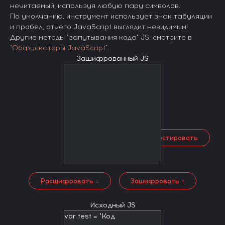
нечитаемый, используя любую пару символов.
По умолчанию, инструмент использует знак табуляции
и пробел, отчего JavaScript выглядит невидимым!
Другие методы "запутывания кода" JS, смотрите в
"Обфускаторы JavaScript"
.
Зашифрованный JS
← Протестировать
Расшифровать ↓
Зашифровать ↑
Исходный JS