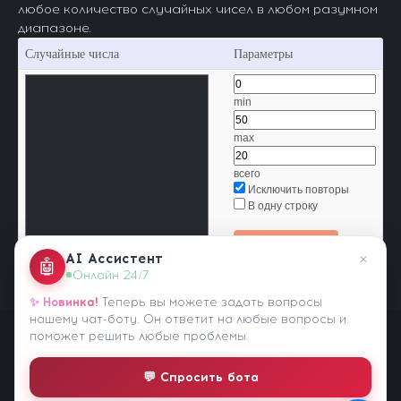
любое количество случайных чисел в любом разумном
диапазоне.
Случайные числа
Параметры
min
max
всего
Исключить повторы
В одну строку
Генерировать
×
AI Ассистент
🤖
Онлайн 24/7
✨ Новинка!
Теперь вы можете задать вопросы
нашему чат-боту. Он ответит на любые вопросы и
поможет решить любые проблемы.
Статистика
💬 Спросить бота
Поддержка