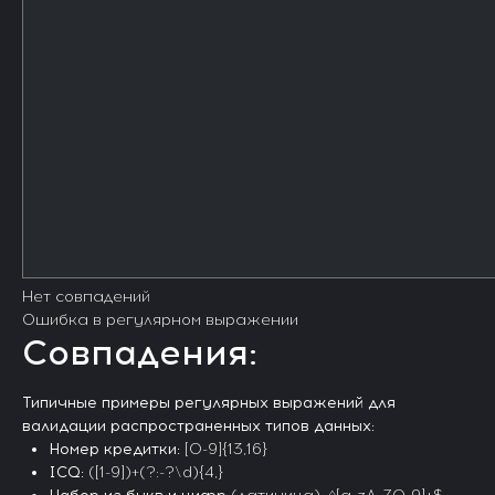
Нет совпадений
Ошибка в регулярном выражении
Совпадения:
Типичные примеры регулярных выражений для
валидации распространенных типов данных:
Номер кредитки:
[0-9]{13,16}
ICQ:
([1-9])+(?:-?\d){4,}