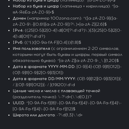
Набор из букв и цифр
(латиница): ^[a-zA-Z0-9]+$
Набор из букв и цифр
(латиница + кириллица): ^[а-
яА-ЯёЁa-zA-Z0-9]+$
Домен
(например 100zona.com): ^([a-zA-Z0-9]([a-
zA-Z0-9\-]{0,61}[a-zA-Z0-9])?\.)+[a-zA-Z]{2,6}$
IPv4:
((25[0-5]|2[0-4]\d|[01]?\d\d?)\.){3}(25[0-5]|2[0-
4]\d|[01]?\d\d?)
IPv6:
((^|:)([0-9a-fA-F]{0,4})){1,8}$
Имя пользователя
(с ограничением 2-20 символов,
которыми могут быть буквы и цифры, первый символ
обязательно буква): ^[a-zA-Z][a-zA-Z0-9-_\.]{1,20}$
Дата в формате YYYY-MM-DD:
[0-9]{4}-(0[1-9]|1[012])-
(0[1-9]|1[0-9]|2[0-9]|3[01])
Дата в формате DD/MM/YYYY:
(0[1-9]|[12][0-9]|3[01])[-
/.](0[1-9]|1[012])[- /.](19|20)\d\d
Целые числа и числа с плавающей точкой
(разделитель точка): \-?\d+(\.\d{0,})?
UUID
: ^[0-9A-Fa-f]{8}\-[0-9A-Fa-f]{4}\-[0-9A-Fa-f]{4}\-
[0-9A-Fa-f]{4}\-[0-9A-Fa-f]{12}$
Широта или долгота
: -?\d{1,3}\.\d+