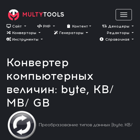
MULTY
TOOLS
Сайт
PHP
Контент
Декодеры
Конверторы
Генераторы
Редакторы
Инструменты
Cправочная
Конвертер
компьютерных
величин: byte, KB/
MB/ GB
Преобразование типов данных [byte, KB/