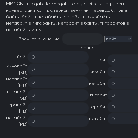
MB/ GB] в [gigabyte, megabyte, byte, bits]. Инструмент
конвертации компьютерных величин: перевод битов в
байты, байт в мегабайты, мегабит в килобайты,
мегабайт в гигабайты, мегабайт в байты, гигабайтов в
мегабайты и т.д.
Введите значение:
равно
байт
бит
килобайт
килобит
[KB]
мегабайт
мегабит
[MB]
гигабайт
гигабит
[GB]
терабайт
терабит
[TB]
петабайт
петабит
[PB]