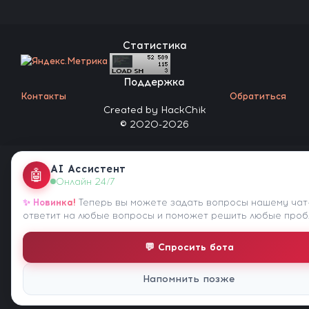
Статистика
Поддержка
Контакты
Обратиться
Created by HackChik
© 2020-2026
AI Ассистент
🤖
Онлайн 24/7
✨ Новинка!
Теперь вы можете задать вопросы нашему чат
ответит на любые вопросы и поможет решить любые проб
💬 Спросить бота
Напомнить позже