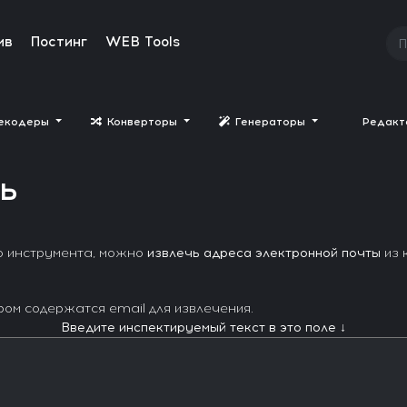
ив
Постинг
WEB Tools
екодеры
Конверторы
Генераторы
Редак
ь
о инструмента, можно
извлечь адреса электронной почты
из 
ром содержатся email для извлечения.
Введите инспектируемый текст в это поле ↓