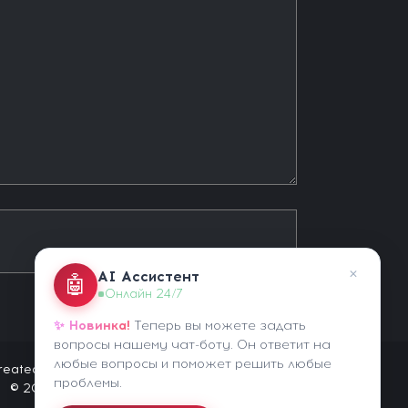
×
AI Ассистент
🤖
Онлайн 24/7
✨ Новинка!
Теперь вы можете задать
вопросы нашему чат-боту. Он ответит на
любые вопросы и поможет решить любые
reated by HackChik
проблемы.
© 2020-2026